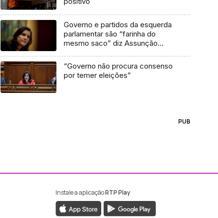
positivo
Governo e partidos da esquerda
parlamentar são “farinha do
mesmo saco” diz Assunção
Cristas
“Governo não procura consenso
por temer eleições”
PUB
Instale a aplicação
RTP Play
ebook da RTP Madeira
nstagram da RTP Madeira