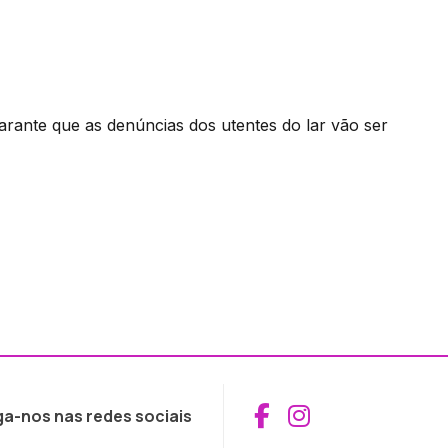
rante que as denúncias dos utentes do lar vão ser
Aceder ao Fac
Aceder ao I
ga-nos nas redes sociais