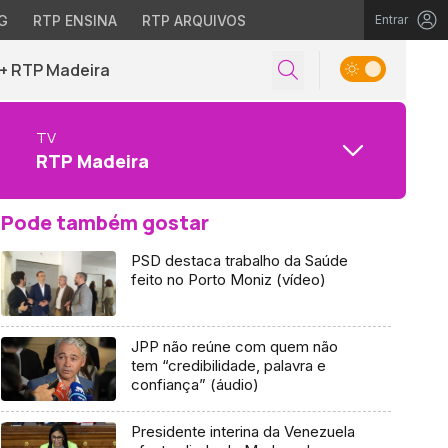
G
RTP ENSINA
RTP ARQUIVOS
Entrar
+ RTP Madeira
TV
RTP Madeira
Pode também gostar
PSD destaca trabalho da Saúde
feito no Porto Moniz (vídeo)
JPP não reúne com quem não
tem “credibilidade, palavra e
confiança” (áudio)
Presidente interina da Venezuela