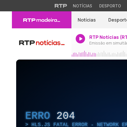
NOTÍCIAS
DESPORTO
Notícias
Desport
RTP Notícias (R
Emissão em simultâ
ERRO
204
HLS.JS FATAL ERROR - NETWORK E