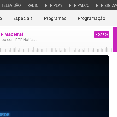
TELEVISÃO
RÁDIO
RTP PLAY
RTP PALCO
RTP ZIG ZA
o
Especiais
Programas
Programação
TP Madeira)
NO AR
neo com RTP Notícias
RROR