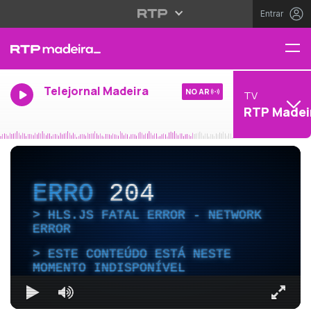
Entrar
Telejornal Madeira
NO AR
TV
RTP Madei
ERRO
204
HLS.JS FATAL ERROR - NETWORK
ERROR
ESTE CONTEÚDO ESTÁ NESTE
MOMENTO INDISPONÍVEL