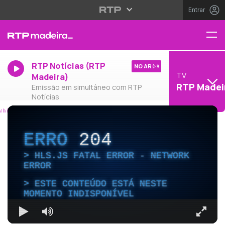
Entrar
RTP Notícias (RTP
NO AR
TV
Madeira)
RTP Madei
Emissão em simultâneo com RTP
Notícias
ERRO
204
HLS.JS FATAL ERROR - NETWORK
ERROR
ESTE CONTEÚDO ESTÁ NESTE
MOMENTO INDISPONÍVEL