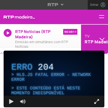
Entrar
RTP Notícias (RTP
NO AR
TV
Madeira)
RTP Madei
Emissão em simultâneo com RTP
Notícias
ERRO
204
HLS.JS FATAL ERROR - NETWORK
ERROR
ESTE CONTEÚDO ESTÁ NESTE
MOMENTO INDISPONÍVEL