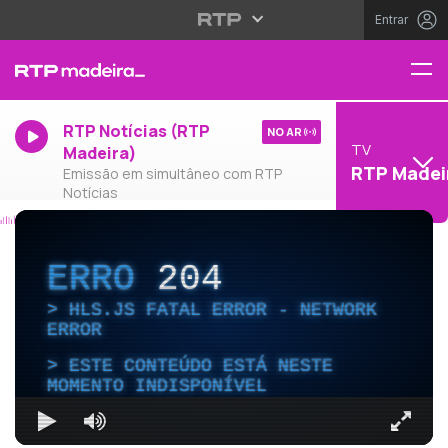
Entrar
RTP Notícias (RTP
NO AR
TV
Madeira)
RTP Madei
Emissão em simultâneo com RTP
Notícias
ERRO
204
HLS.JS FATAL ERROR - NETWORK
ERROR
ESTE CONTEÚDO ESTÁ NESTE
MOMENTO INDISPONÍVEL