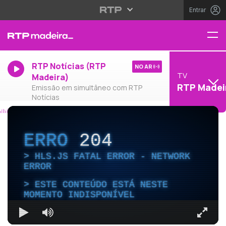
Entrar
RTP Notícias (RTP
NO AR
TV
Madeira)
RTP Madei
Emissão em simultâneo com RTP
Notícias
ERRO
204
HLS.JS FATAL ERROR - NETWORK
ERROR
ESTE CONTEÚDO ESTÁ NESTE
MOMENTO INDISPONÍVEL