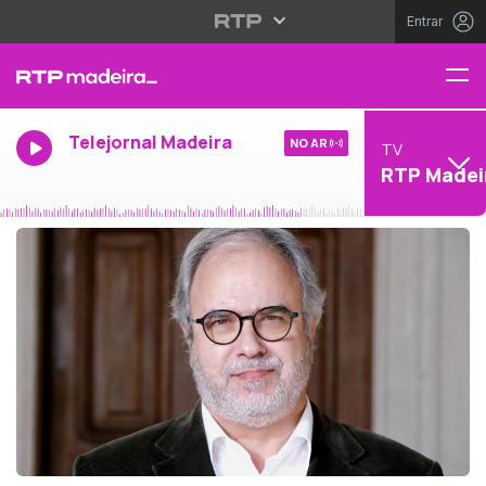
Entrar
Telejornal Madeira
NO AR
TV
RTP Madei