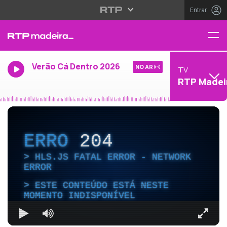
Entrar
Verão Cá Dentro 2026
NO AR
TV
RTP Madei
ERRO
204
HLS.JS FATAL ERROR - NETWORK
ERROR
ESTE CONTEÚDO ESTÁ NESTE
MOMENTO INDISPONÍVEL