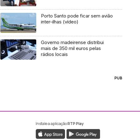
Porto Santo pode ficar sem avião
inter-ilhas (vídeo)
Governo madeirense distribui
mais de 350 mil euros pelas
rádios locais
PUB
Instale a aplicação
RTP Play
ebook da RTP Madeira
nstagram da RTP Madeira