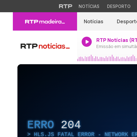
NOTÍCIAS
DESPORTO
Notícias
Desport
RTP Notícias (R
Emissão em simultâ
ERRO
204
HLS.JS FATAL ERROR - NETWORK E