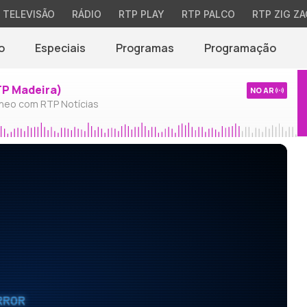
TELEVISÃO
RÁDIO
RTP PLAY
RTP PALCO
RTP ZIG ZA
o
Especiais
Programas
Programação
TP Madeira)
NO AR
neo com RTP Notícias
RROR