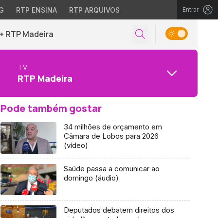
G
RTP ENSINA
RTP ARQUIVOS
Entrar
+ RTP Madeira
TV
RTP Madeira
Pode também gostar
34 milhões de orçamento em
Câmara de Lobos para 2026
(vídeo)
Saúde passa a comunicar ao
domingo (áudio)
Deputados debatem direitos dos