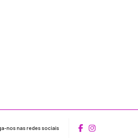
Aceder ao Fac
Aceder ao I
ga-nos nas redes sociais