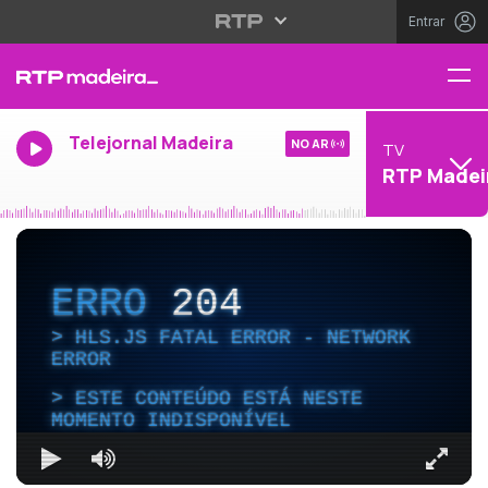
Entrar
Telejornal Madeira
NO AR
TV
RTP Madei
ERRO
204
HLS.JS FATAL ERROR - NETWORK
ERROR
ESTE CONTEÚDO ESTÁ NESTE
MOMENTO INDISPONÍVEL