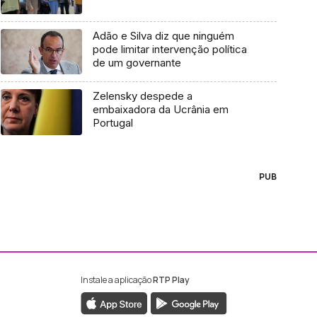
Adão e Silva diz que ninguém
pode limitar intervenção política
de um governante
Zelensky despede a
embaixadora da Ucrânia em
Portugal
PUB
Instale a aplicação
RTP Play
ebook da RTP Madeira
nstagram da RTP Madeira