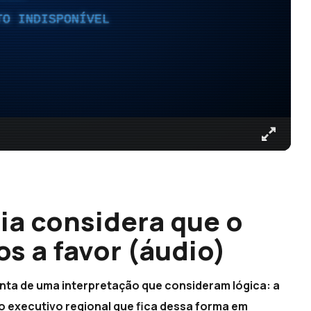
TO INDISPONÍVEL
ia considera que o
s a favor (áudio)
onta de uma interpretação que consideram lógica: a
 executivo regional que fica dessa forma em