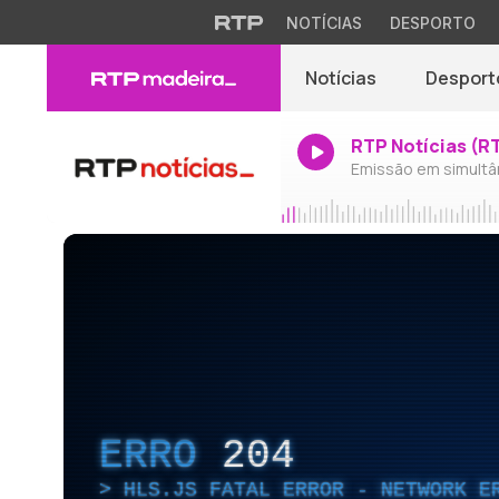
NOTÍCIAS
DESPORTO
Notícias
Desport
RTP Notícias (R
Emissão em simultâ
ERRO
204
HLS.JS FATAL ERROR - NETWORK E