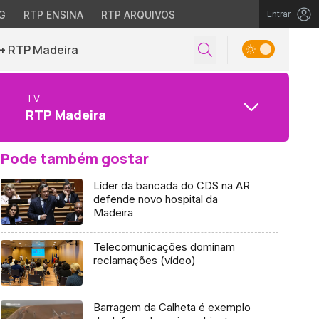
G
RTP ENSINA
RTP ARQUIVOS
Entrar
+ RTP Madeira
TV
RTP Madeira
Pode também gostar
Líder da bancada do CDS na AR
defende novo hospital da
Madeira
Telecomunicações dominam
reclamações (vídeo)
Barragem da Calheta é exemplo