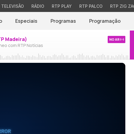
TELEVISÃO
RÁDIO
RTP PLAY
RTP PALCO
RTP ZIG ZA
o
Especiais
Programas
Programação
TP Madeira)
NO AR
neo com RTP Notícias
RROR