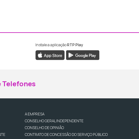
Instale a aplicação
RTP Play
ebook da RTP Madeira
nstagram da RTP Madeira
 Telefones
A EMPRESA
CONSELHO GERAL INDEPENDENTE
CONSELHO DE OPINIÃO
NTE
CONTRATO DE CONCESSÃO DO SERVIÇO PÚBLICO