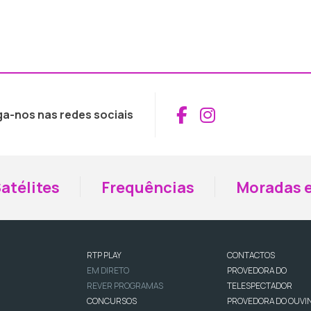
Aceder ao Fac
Aceder ao I
ga-nos nas redes sociais
atélites
Frequências
Moradas e
RTP PLAY
CONTACTOS
EM DIRETO
PROVEDORA DO
REVER PROGRAMAS
TELESPECTADOR
CONCURSOS
PROVEDORA DO OUVI