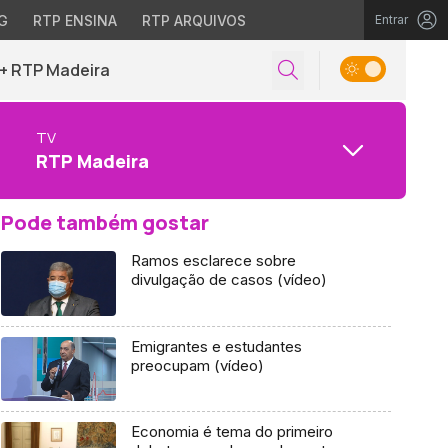
G
RTP ENSINA
RTP ARQUIVOS
Entrar
+ RTP Madeira
TV
RTP Madeira
Pode também gostar
Ramos esclarece sobre
divulgação de casos (vídeo)
Emigrantes e estudantes
preocupam (vídeo)
Economia é tema do primeiro