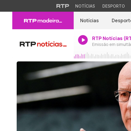
NOTÍCIAS
DESPORTO
Notícias
Desport
RTP Notícias (R
Emissão em simultâ