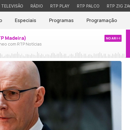
TELEVISÃO
RÁDIO
RTP PLAY
RTP PALCO
RTP ZIG ZA
o
Especiais
Programas
Programação
TP Madeira)
NO AR
neo com RTP Notícias