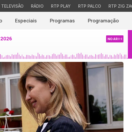
TELEVISÃO
RÁDIO
RTP PLAY
RTP PALCO
RTP ZIG ZA
o
Especiais
Programas
Programação
 2026
NO AR