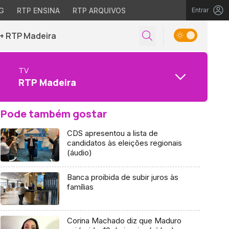
G
RTP ENSINA
RTP ARQUIVOS
Entrar
+ RTP Madeira
TV
RTP Madeira
Pode também gostar
CDS apresentou a lista de
candidatos às eleições regionais
(áudio)
Banca proibida de subir juros às
famílias
Corina Machado diz que Maduro