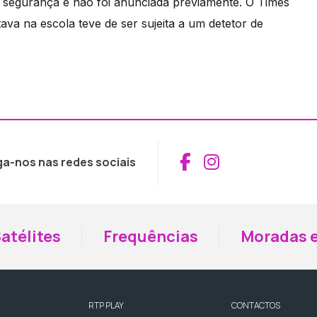
e segurança e não foi anunciada previamente. O Times
a na escola teve de ser sujeita a um detetor de
Aceder ao Fac
Aceder ao I
ga-nos nas redes sociais
atélites
Frequências
Moradas e
RTP PLAY
CONTACTOS