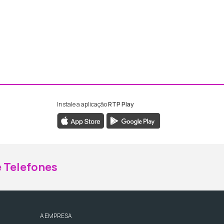
Instale a aplicação
RTP Play
ebook da RTP Madeira
nstagram da RTP Madeira
 Telefones
A EMPRESA