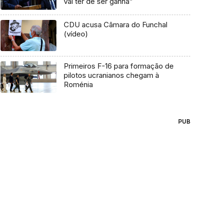
vai ter de ser ganha”
CDU acusa Câmara do Funchal
(vídeo)
Primeiros F-16 para formação de
pilotos ucranianos chegam à
Roménia
PUB