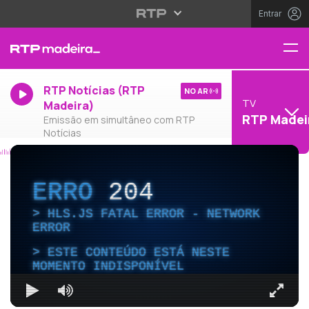
Entrar
RTP Notícias (RTP
NO AR
TV
Madeira)
RTP Madei
Emissão em simultâneo com RTP
Notícias
ERRO
204
HLS.JS FATAL ERROR - NETWORK
ERROR
ESTE CONTEÚDO ESTÁ NESTE
MOMENTO INDISPONÍVEL