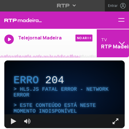
Entrar
Telejornal Madeira
NO AR
TV
RTP Madei
ERRO
204
HLS.JS FATAL ERROR - NETWORK
ERROR
ESTE CONTEÚDO ESTÁ NESTE
MOMENTO INDISPONÍVEL