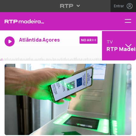
Entrar
Atlântida Açores
NO AR
TV
RTP Madei