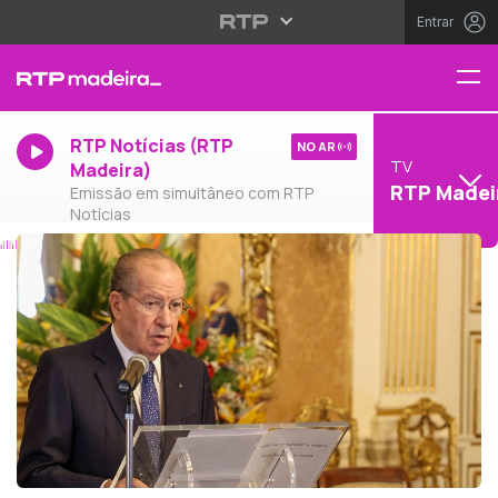
Entrar
RTP Notícias (RTP
NO AR
TV
Madeira)
RTP Madei
Emissão em simultâneo com RTP
Notícias