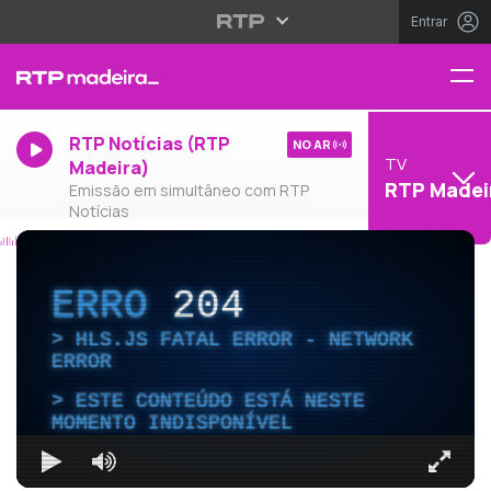
Entrar
RTP Notícias (RTP
NO AR
TV
Madeira)
RTP Madei
Emissão em simultâneo com RTP
Notícias
ERRO
204
HLS.JS FATAL ERROR - NETWORK
ERROR
ESTE CONTEÚDO ESTÁ NESTE
MOMENTO INDISPONÍVEL