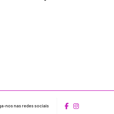
Aceder ao Fac
Aceder ao I
ga-nos nas redes sociais