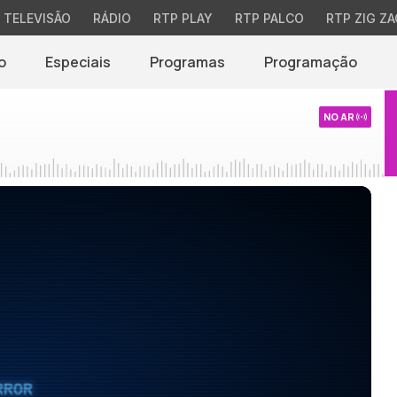
TELEVISÃO
RÁDIO
RTP PLAY
RTP PALCO
RTP ZIG ZA
o
Especiais
Programas
Programação
NO AR
RROR