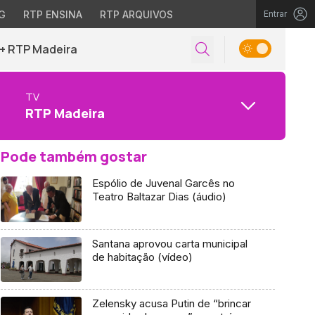
G
RTP ENSINA
RTP ARQUIVOS
Entrar
+ RTP Madeira
TV
RTP Madeira
Pode também gostar
Espólio de Juvenal Garcês no
Teatro Baltazar Dias (áudio)
Santana aprovou carta municipal
de habitação (vídeo)
Zelensky acusa Putin de “brincar