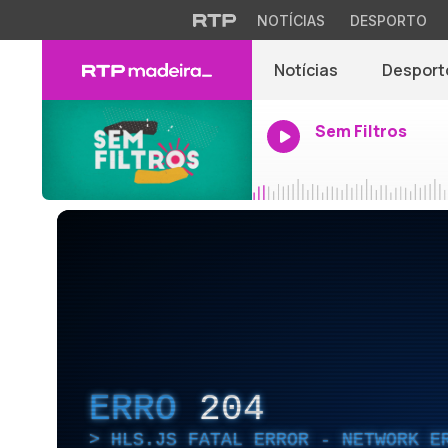
NOTÍCIAS
DESPORTO
Notícias
Desport
Sem Filtros
ERRO
204
HLS.JS FATAL ERROR - NETWORK E