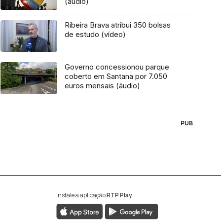
(áudio)
Ribeira Brava atribui 350 bolsas
de estudo (vídeo)
Governo concessionou parque
coberto em Santana por 7.050
euros mensais (áudio)
PUB
Instale a aplicação
RTP Play
ebook da RTP Madeira
nstagram da RTP Madeira