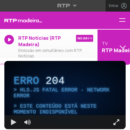
Entrar
RTP Notícias (RTP
NO AR
TV
Madeira)
RTP Madei
Emissão em simultâneo com RTP
Notícias
ERRO
204
HLS.JS FATAL ERROR - NETWORK
ERROR
ESTE CONTEÚDO ESTÁ NESTE
MOMENTO INDISPONÍVEL