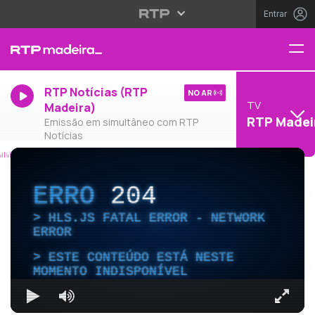
Entrar
RTP Notícias (RTP
NO AR
TV
Madeira)
RTP Madei
Emissão em simultâneo com RTP
Notícias
ERRO
204
HLS.JS FATAL ERROR - NETWORK
ERROR
ESTE CONTEÚDO ESTÁ NESTE
MOMENTO INDISPONÍVEL