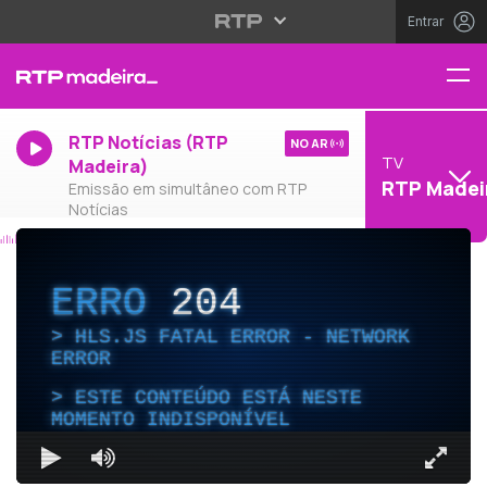
Entrar
RTP Notícias (RTP
NO AR
TV
Madeira)
RTP Madei
Emissão em simultâneo com RTP
Notícias
ERRO
204
HLS.JS FATAL ERROR - NETWORK
ERROR
ESTE CONTEÚDO ESTÁ NESTE
MOMENTO INDISPONÍVEL