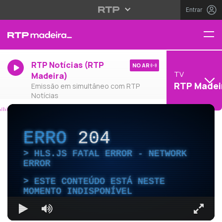
Entrar
RTP Notícias (RTP
NO AR
TV
Madeira)
RTP Madei
Emissão em simultâneo com RTP
Notícias
ERRO
204
HLS.JS FATAL ERROR - NETWORK
ERROR
ESTE CONTEÚDO ESTÁ NESTE
MOMENTO INDISPONÍVEL