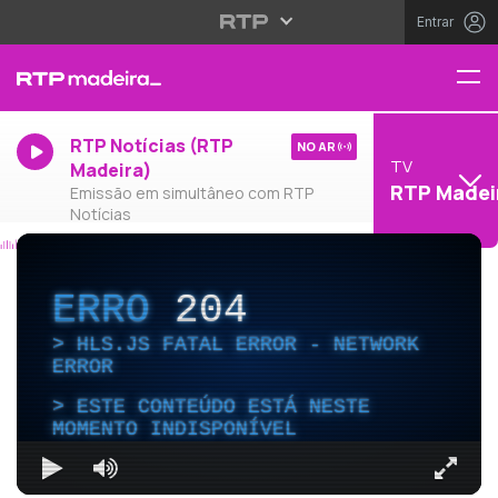
Entrar
RTP Notícias (RTP
NO AR
TV
Madeira)
RTP Madei
Emissão em simultâneo com RTP
Notícias
ERRO
204
HLS.JS FATAL ERROR - NETWORK
ERROR
ESTE CONTEÚDO ESTÁ NESTE
MOMENTO INDISPONÍVEL