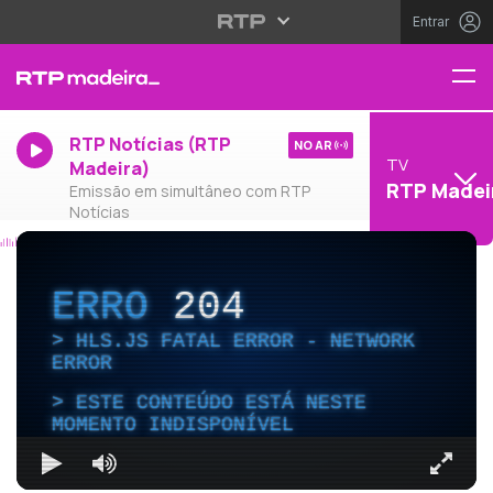
Entrar
RTP Notícias (RTP
NO AR
TV
Madeira)
RTP Madei
Emissão em simultâneo com RTP
Notícias
ERRO
204
HLS.JS FATAL ERROR - NETWORK
ERROR
ESTE CONTEÚDO ESTÁ NESTE
MOMENTO INDISPONÍVEL