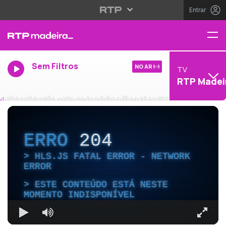
Entrar
Sem Filtros
NO AR
TV
RTP Madei
ERRO
204
HLS.JS FATAL ERROR - NETWORK
ERROR
ESTE CONTEÚDO ESTÁ NESTE
MOMENTO INDISPONÍVEL