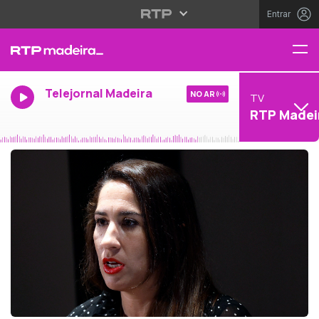
Entrar
Telejornal Madeira
NO AR
TV
RTP Madei