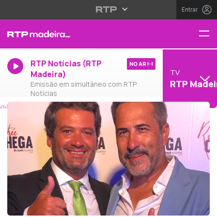
Entrar
RTP Notícias (RTP
NO AR
TV
Madeira)
RTP Madei
Emissão em simultâneo com RTP
Notícias