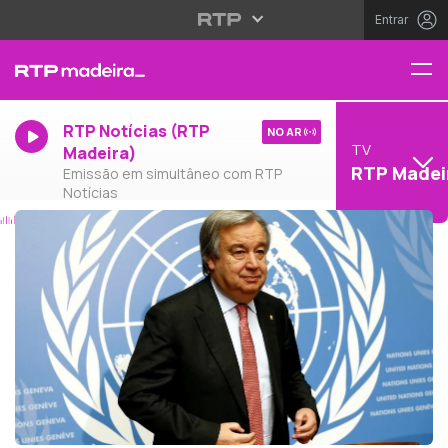
Entrar
RTP Notícias (RTP
NO AR
TV
Madeira)
RTP Madei
Emissão em simultâneo com RTP
Notícias