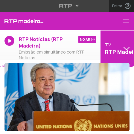
Entrar
RTP Notícias (RTP
NO AR
TV
Madeira)
RTP Madei
Emissão em simultâneo com RTP
Notícias