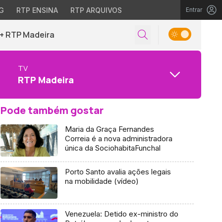
G
RTP ENSINA
RTP ARQUIVOS
Entrar
+ RTP Madeira
TV
RTP Madeira
Pode também gostar
Maria da Graça Fernandes
Correia é a nova administradora
única da SociohabitaFunchal
Porto Santo avalia ações legais
na mobilidade (vídeo)
Venezuela: Detido ex-ministro do