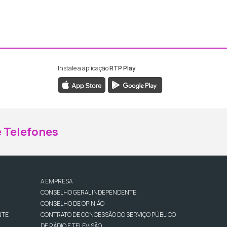
Instale a aplicação
RTP Play
ebook da RTP Madeira
nstagram da RTP Madeira
 Telefones
A EMPRESA
CONSELHO GERAL INDEPENDENTE
CONSELHO DE OPINIÃO
NTE
CONTRATO DE CONCESSÃO DO SERVIÇO PÚBLICO
DE RÁDIO E TELEVISÃO