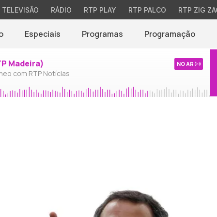
TELEVISÃO
RÁDIO
RTP PLAY
RTP PALCO
RTP ZIG ZA
o
Especiais
Programas
Programação
TP Madeira)
NO AR
neo com RTP Notícias