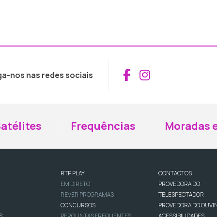
Aceder ao Fac
Aceder ao I
ga-nos nas redes sociais
atélites
Frequências
Moradas e
RTP PLAY
CONTACTOS
EM DIRETO
PROVEDORA DO
REVER PROGRAMAS
TELESPECTADOR
CONCURSOS
PROVEDORA DO OUVI
S
PERGUNTAS FREQUENTES
ACESSIBILIDADES