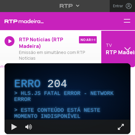
Entrar
RTP Notícias (RTP
NO AR
TV
Madeira)
RTP Madei
Emissão em simultâneo com RTP
Notícias
ERRO
204
HLS.JS FATAL ERROR - NETWORK
ERROR
ESTE CONTEÚDO ESTÁ NESTE
MOMENTO INDISPONÍVEL