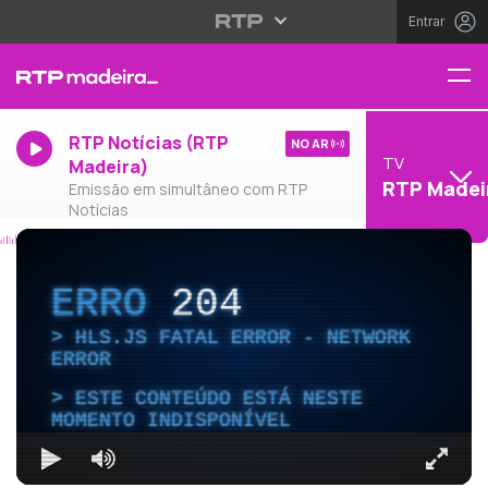
Entrar
RTP Notícias (RTP
NO AR
TV
Madeira)
RTP Madei
Emissão em simultâneo com RTP
Notícias
ERRO
204
HLS.JS FATAL ERROR - NETWORK
ERROR
ESTE CONTEÚDO ESTÁ NESTE
MOMENTO INDISPONÍVEL