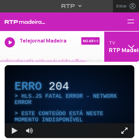
Entrar
Telejornal Madeira
NO AR
TV
RTP Madei
ERRO
204
HLS.JS FATAL ERROR - NETWORK
ERROR
ESTE CONTEÚDO ESTÁ NESTE
MOMENTO INDISPONÍVEL