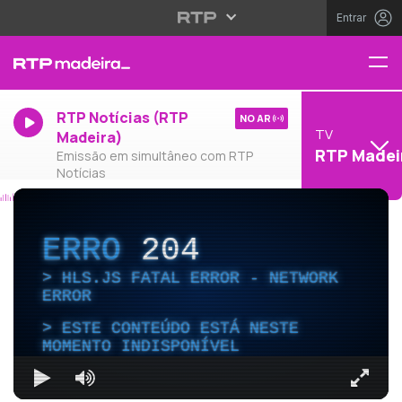
Entrar
RTP Notícias (RTP
NO AR
TV
Madeira)
RTP Madei
Emissão em simultâneo com RTP
Notícias
ERRO
204
HLS.JS FATAL ERROR - NETWORK
ERROR
ESTE CONTEÚDO ESTÁ NESTE
MOMENTO INDISPONÍVEL