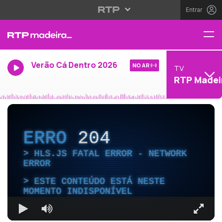
Entrar
Verão Cá Dentro 2026
NO AR
TV
RTP Madei
ERRO
204
HLS.JS FATAL ERROR - NETWORK
ERROR
ESTE CONTEÚDO ESTÁ NESTE
MOMENTO INDISPONÍVEL