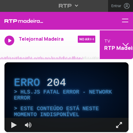
Entrar
Telejornal Madeira
NO AR
TV
RTP Madei
ERRO
204
HLS.JS FATAL ERROR - NETWORK
ERROR
ESTE CONTEÚDO ESTÁ NESTE
MOMENTO INDISPONÍVEL