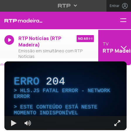
Entrar
RTP Notícias (RTP
NO AR
TV
Madeira)
RTP Madei
Emissão em simultâneo com RTP
Notícias
ERRO
204
HLS.JS FATAL ERROR - NETWORK
ERROR
ESTE CONTEÚDO ESTÁ NESTE
MOMENTO INDISPONÍVEL