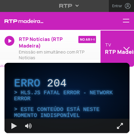
Entrar
RTP Notícias (RTP
NO AR
TV
Madeira)
RTP Madei
Emissão em simultâneo com RTP
Notícias
ERRO
204
HLS.JS FATAL ERROR - NETWORK
ERROR
ESTE CONTEÚDO ESTÁ NESTE
MOMENTO INDISPONÍVEL