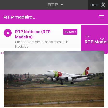
Entrar
RTP Notícias (RTP
NO AR
TV
Madeira)
RTP Madei
Emissão em simultâneo com RTP
Notícias