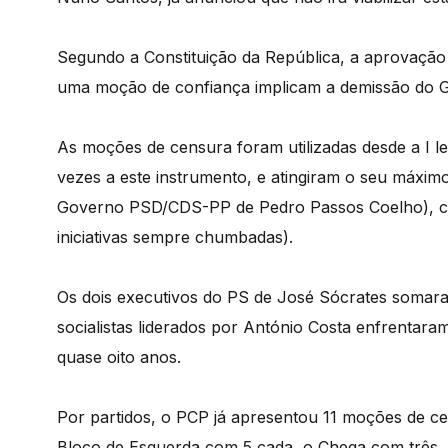
Segundo a Constituição da República, a aprovaçã
uma moção de confiança implicam a demissão do 
As moções de censura foram utilizadas desde a I le
vezes a este instrumento, e atingiram o seu máximo
Governo PSD/CDS-PP de Pedro Passos Coelho), co
iniciativas sempre chumbadas).
Os dois executivos do PS de José Sócrates somar
socialistas liderados por António Costa enfrentar
quase oito anos.
Por partidos, o PCP já apresentou 11 moções de c
Bloco de Esquerda com 5 cada, o Chega com três, 