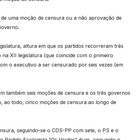
o de uma moção de censura ou a não aprovação de
Governo.
gislatura, altura em que os partidos recorreram três
 na XII legislatura (que coincide com o primeiro
m o executivo a ser censurado por seis vezes (em
am também seis moções de censura e os três governos
am, ao todo, cinco moções de censura ao longo de
ensura, seguindo-se o CDS-PP com sete, o PS e o
o Partido Ecologista “Os Verdes” duas, enquanto o