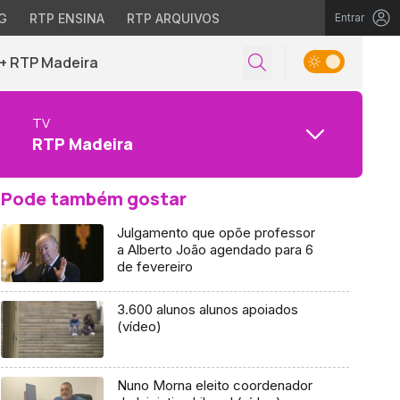
G
RTP ENSINA
RTP ARQUIVOS
Entrar
+ RTP Madeira
TV
RTP Madeira
Pode também gostar
Julgamento que opõe professor
a Alberto João agendado para 6
de fevereiro
3.600 alunos alunos apoiados
(vídeo)
Nuno Morna eleito coordenador