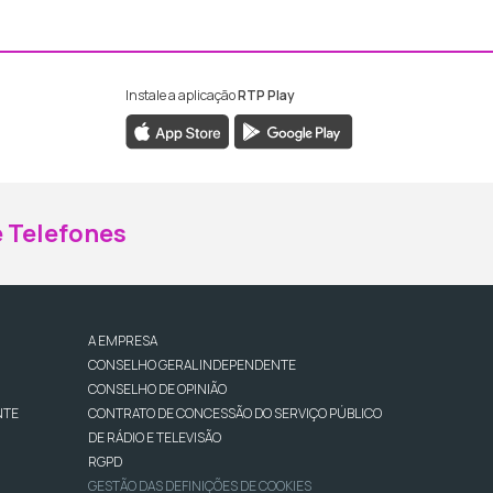
Instale a aplicação
RTP Play
ebook da RTP Madeira
nstagram da RTP Madeira
 Telefones
A EMPRESA
CONSELHO GERAL INDEPENDENTE
CONSELHO DE OPINIÃO
NTE
CONTRATO DE CONCESSÃO DO SERVIÇO PÚBLICO
DE RÁDIO E TELEVISÃO
RGPD
GESTÃO DAS DEFINIÇÕES DE COOKIES