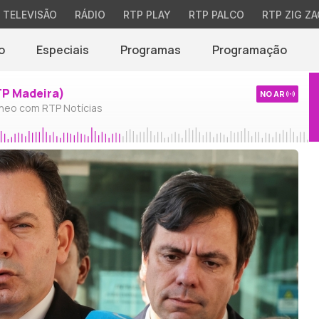
TELEVISÃO
RÁDIO
RTP PLAY
RTP PALCO
RTP ZIG ZA
o
Especiais
Programas
Programação
TP Madeira)
NO AR
neo com RTP Notícias