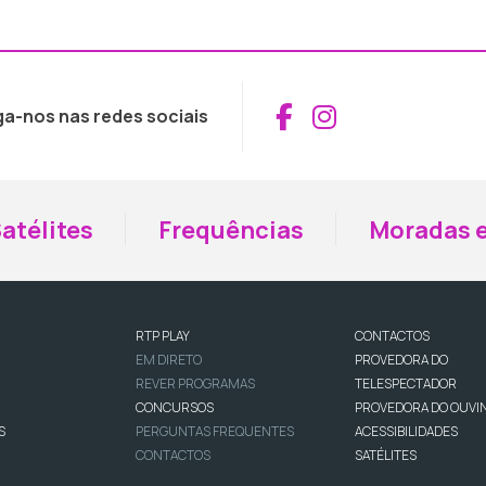
Aceder ao Fac
Aceder ao I
ga-nos nas redes sociais
atélites
Frequências
Moradas e
RTP PLAY
CONTACTOS
EM DIRETO
PROVEDORA DO
REVER PROGRAMAS
TELESPECTADOR
CONCURSOS
PROVEDORA DO OUVI
S
PERGUNTAS FREQUENTES
ACESSIBILIDADES
CONTACTOS
SATÉLITES