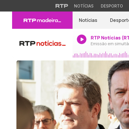
NOTÍCIAS
DESPORTO
Notícias
Desport
RTP Notícias (R
Emissão em simultâ