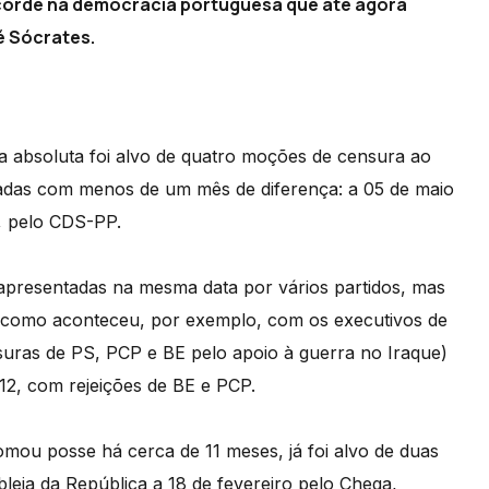
ecorde na democracia portuguesa que até agora
é Sócrates.
ria absoluta foi alvo de quatro moções de censura ao
tadas com menos de um mês de diferença: a 05 de maio
, pelo CDS-PP.
presentadas na mesma data por vários partidos, mas
, como aconteceu, por exemplo, com os executivos de
ras de PS, PCP e BE pelo apoio à guerra no Iraque)
2, com rejeições de BE e PCP.
mou posse há cerca de 11 meses, já foi alvo de duas
eia da República a 18 de fevereiro pelo Chega,