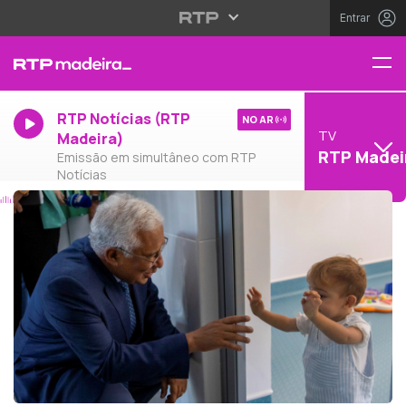
Entrar
RTP Notícias (RTP
NO AR
TV
Madeira)
RTP Madei
Emissão em simultâneo com RTP
Notícias