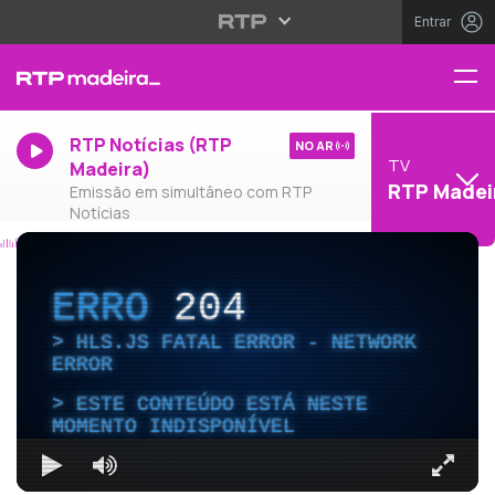
Entrar
RTP Notícias (RTP
NO AR
TV
Madeira)
RTP Madei
Emissão em simultâneo com RTP
Notícias
ERRO
204
HLS.JS FATAL ERROR - NETWORK
ERROR
ESTE CONTEÚDO ESTÁ NESTE
MOMENTO INDISPONÍVEL