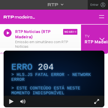
Entrar
RTP Notícias (RTP
NO AR
TV
Madeira)
RTP Madei
Emissão em simultâneo com RTP
Notícias
ERRO
204
HLS.JS FATAL ERROR - NETWORK
ERROR
ESTE CONTEÚDO ESTÁ NESTE
MOMENTO INDISPONÍVEL