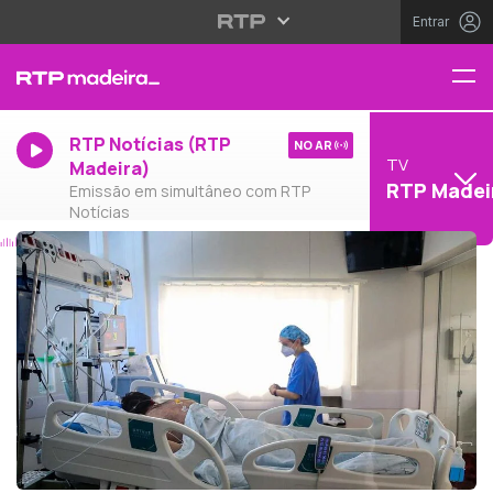
Entrar
RTP Notícias (RTP
NO AR
TV
Madeira)
RTP Madei
Emissão em simultâneo com RTP
Notícias