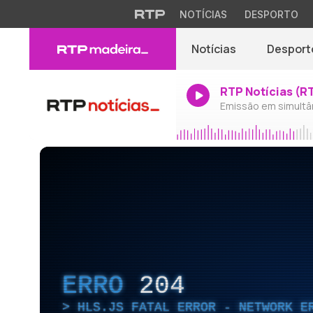
NOTÍCIAS
DESPORTO
Notícias
Desport
RTP Notícias (R
Emissão em simultâ
ERRO
204
HLS.JS FATAL ERROR - NETWORK E