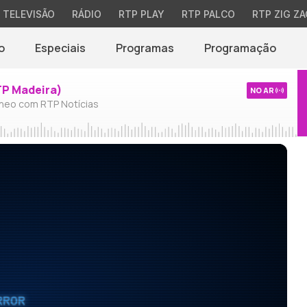
TELEVISÃO
RÁDIO
RTP PLAY
RTP PALCO
RTP ZIG ZA
o
Especiais
Programas
Programação
TP Madeira)
NO AR
neo com RTP Notícias
RROR