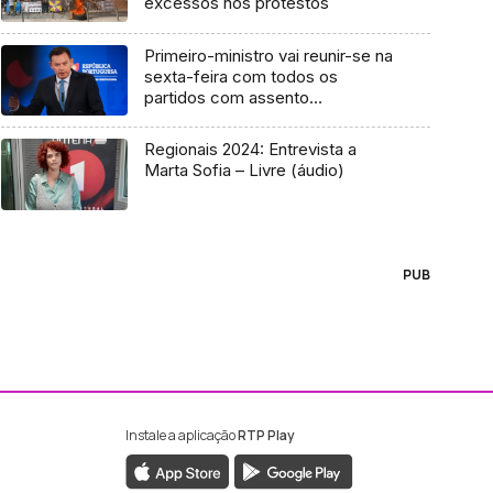
excessos nos protestos
Primeiro-ministro vai reunir-se na
sexta-feira com todos os
partidos com assento
parlamentar
Regionais 2024: Entrevista a
Marta Sofia – Livre (áudio)
PUB
Instale a aplicação
RTP Play
ebook da RTP Madeira
nstagram da RTP Madeira