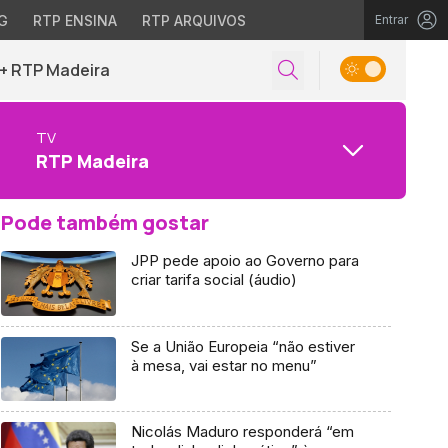
G
RTP ENSINA
RTP ARQUIVOS
Entrar
+ RTP Madeira
TV
RTP Madeira
Pode também gostar
JPP pede apoio ao Governo para
criar tarifa social (áudio)
Se a União Europeia “não estiver
à mesa, vai estar no menu”
Nicolás Maduro responderá “em