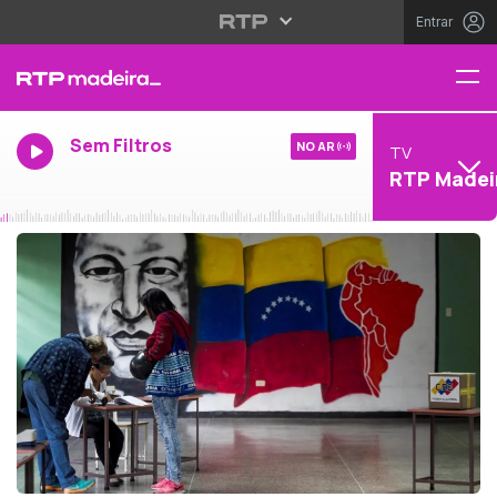
Entrar
Sem Filtros
NO AR
TV
RTP Madei