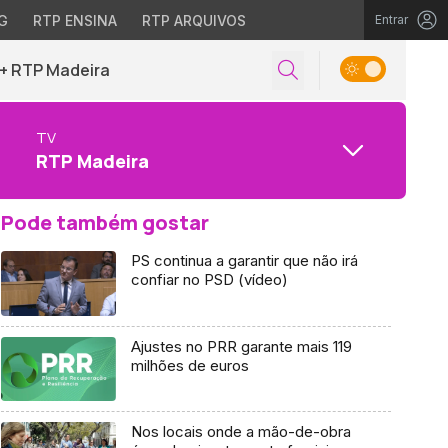
G
RTP ENSINA
RTP ARQUIVOS
Entrar
+ RTP Madeira
TV
RTP Madeira
Pode também gostar
PS continua a garantir que não irá
confiar no PSD (vídeo)
Ajustes no PRR garante mais 119
milhões de euros
Nos locais onde a mão-de-obra