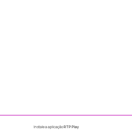
Instale a aplicação
RTP Play