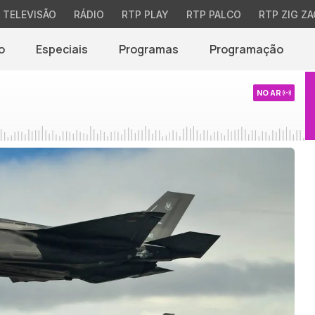
TELEVISÃO
RÁDIO
RTP PLAY
RTP PALCO
RTP ZIG ZA
o
Especiais
Programas
Programação
NO AR