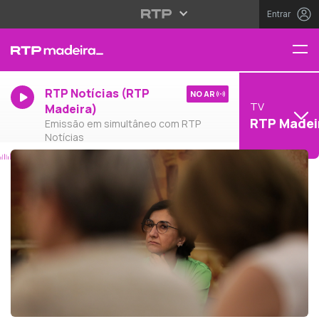
Entrar
RTP Notícias (RTP
NO AR
TV
Madeira)
RTP Madei
Emissão em simultâneo com RTP
Notícias