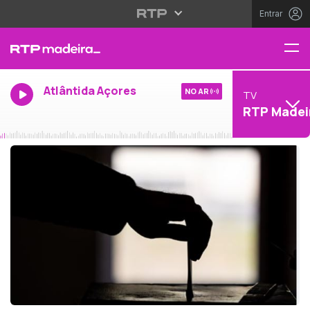
Entrar
Atlântida Açores
NO AR
TV
RTP Madei